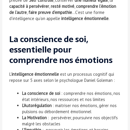
preuve de
Self contrôle
, conserver
une humeur égale
, la
capacité à persévérer
,
resté motivé
,
comprendre l’émotion
de l’autre
,
faire preuve d’empathie
…C’est une forme
d’intelligence qu’on appelle
intelligence émotionnelle
.
La conscience de soi,
essentielle pour
comprendre nos émotions
L’
intelligence émotionnelle
est un processus cognitif qui
repose sur 5 axes selon le psychologue Daniel Goleman :
La conscience de soi
: comprendre nos émotions, nos
état intérieurs, nos ressources et nos limites
L’Autorégulation
: maitriser nos émotions, gérer nos
pulsions ou débordement émotionnel
La Motivation
: persévérer, poursuivre nos objectifs
malgré les obstacles
L’Empathie
: percevoir les émotions et besoins