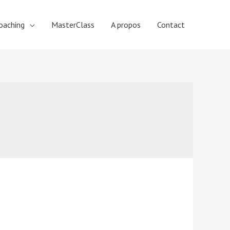
oaching
MasterClass
A propos
Contact